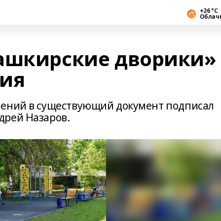
+26 °С
Облач
ашкирские дворики»
ния
нений в существующий документ подписал
дрей Назаров.