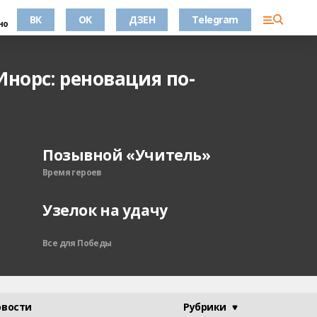
ВК
OK
ДЗЕН
Telegram
но
Инорс: реновация по-
Позывной «Учитель»
Время героев
Узелок на удачу
Все для Победы
овости
Рубрики