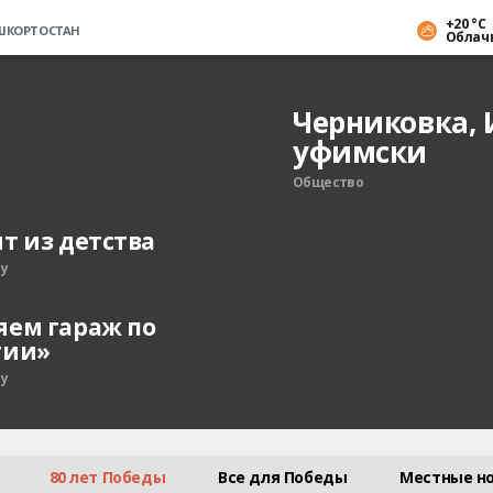
+20 °С
АШКОРТОСТАН
Облач
Черниковка, 
уфимски
Общество
т из детства
ту
ем гараж по
тии»
ту
80 лет Победы
Все для Победы
Местные н