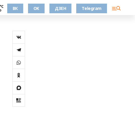
°С
ВК
OK
ДЗЕН
Telegram
о