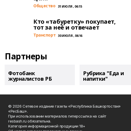
Общество
31 ИЮЛЯ , 06:15
Кто «табуретку» покупает,
тот за неё и отвечает
Транспорт
30 ИЮЛЯ , 06:16
Партнеры
Фотобанк
Рубрика "Еда и
журналистов РБ
напитки"
© 2026 Сетевое издание газеты «Республика Башкортостан»
«РесБаш».
При использовании материалов гиперссылка на сайт
resbash.ru обязательна.
Категория информационной продукции 18+
Об использовании персональных данных