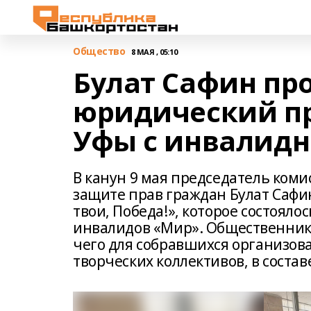
Общество
8 МАЯ , 05:10
Булат Сафин пр
юридический п
Уфы с инвалид
В канун 9 мая председатель ком
защите прав граждан Булат Сафи
твои, Победа!», которое состояло
инвалидов «Мир». Общественник
чего для собравшихся организов
творческих коллективов, в соста