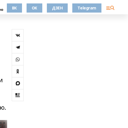
ВК
OK
ДЗЕН
Telegram
но
и
ю.