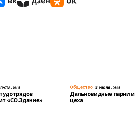
Общество
ГУСТА , 06:15
31 ИЮЛЯ , 06:15
студотрядов
Дальновидные парни и
ит «СО.Здание»
цеха