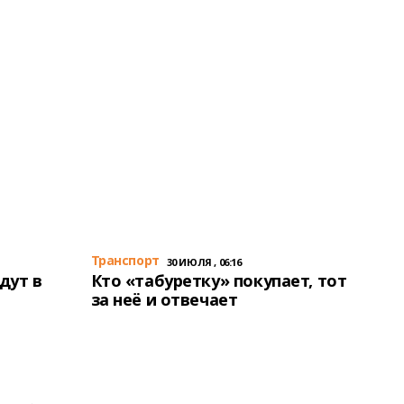
Транспорт
30 ИЮЛЯ , 06:16
дут в
Кто «табуретку» покупает, тот
за неё и отвечает