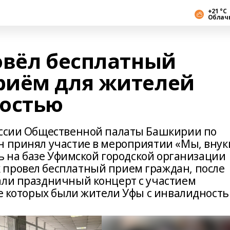
+21 °С
Облач
овёл бесплатный
риём для жителей
ностью
иссии Общественной палаты Башкирии по
н принял участие в мероприятии «Мы, внук
сь на базе Уфимской городской организации
 провел бесплатный прием граждан, после
али праздничный концерт с участием
ве которых были жители Уфы с инвалидность