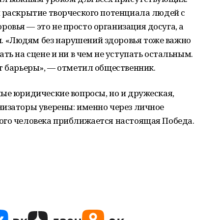
и раскрытие творческого потенциала людей с
вья — это не просто организация досуга, а
 «Людям без нарушений здоровья тоже важно
ть на сцене и ни в чем не уступать остальным.
т барьеры», — отметил общественник.
ые юридические вопросы, но и дружеская,
низаторы уверены: именно через личное
ого человека приближается настоящая Победа.