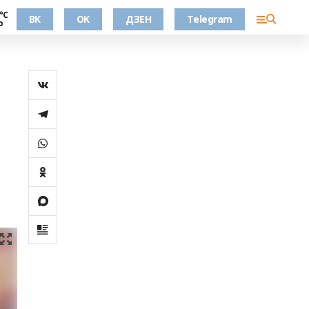
°С
ВК
OK
ДЗЕН
Telegram
о