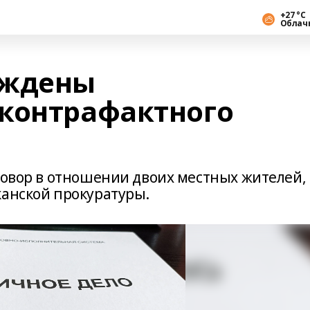
+27 °С
Облач
уждены
контрафактного
говор в отношении двоих местных жителей,
канской прокуратуры.