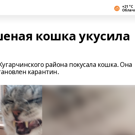
+21 °С
Облач
еная кошка укусила
угарчинского района покусала кошка. Она
тановлен карантин.