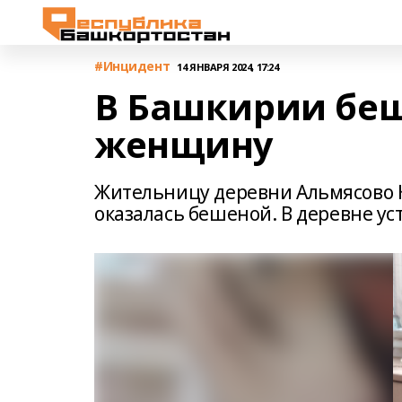
#Инцидент
14 ЯНВАРЯ 2024, 17:24
В Башкирии беш
женщину
Жительницу деревни Альмясово К
оказалась бешеной. В деревне ус