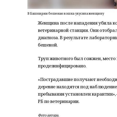
В Башкирии бешеная кошка укусила женщину
Женщина после нападения убила ко
ветеринарной станции. Они отобра
диагноза. В результате лабораторн
бешеной.
Труп животного был сожжен, место
продезинфицировано.
«Пострадавшие получают необходи
деревне находятся под наблюдением
пребывания установлен карантин», 
РБ по ветеринарии.
Фото автора.