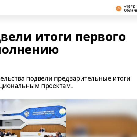
+19 °С
Облач
вели итоги первого
полнению
тельства подвели предварительные итоги
национальным проектам.