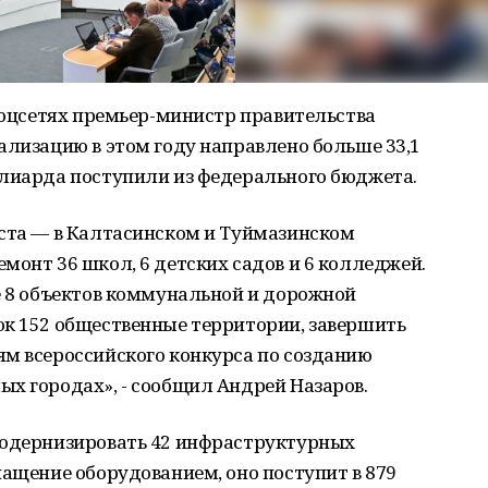
 соцсетях премьер-министр правительства
ализацию в этом году направлено больше 33,1
ллиарда поступили из федерального бюджета.
оста — в Калтасинском и Туймазинском
монт 36 школ, 6 детских садов и 6 колледжей.
е 8 объектов коммунальной и дорожной
ок 152 общественные территории, завершить
ям всероссийского конкурса по созданию
х городах», - сообщил Андрей Назаров.
модернизировать 42 инфраструктурных
нащение оборудованием, оно поступит в 879