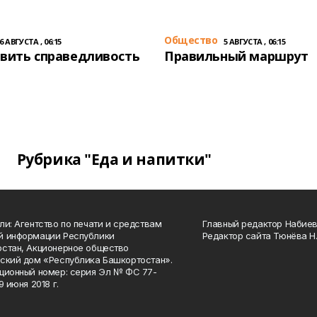
Общество
6 АВГУСТА , 06:15
5 АВГУСТА , 06:15
вить справедливость
Правильный маршрут
Рубрика "Еда и напитки"
ли: Агентство по печати и средствам
Главный редактор Набиева
й информации Республики
Редактор сайта Тюнёва Н.
стан, Акционерное общество
ский дом «Республика Башкортостан».
ционный номер: серия Эл № ФС 77-
9 июня 2018 г.