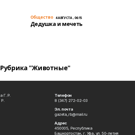
Общество
4 АВГУСТА , 06:15
Дедушка и мечеть
Рубрика "Животные"
 Г. Р.
Телефон
 Р.
8 (347) 272-02-03
Эл. почта
gazeta_rb@mail.ru
Адрес
450005, Республика
Башкортостан, г. Уфа, ул. 50-летия