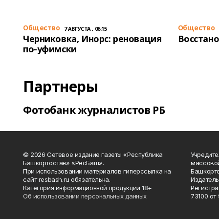
Общество
Общество
7 АВГУСТА , 06:15
Черниковка, Инорс: реновация
Восстано
по-уфимски
Партнеры
Фотобанк журналистов РБ
© 2026 Сетевое издание газеты «Республика
Учредите
Башкортостан» «РесБаш».
массово
При использовании материалов гиперссылка на
Башкорто
сайт resbash.ru обязательна.
Издатель
Категория информационной продукции 18+
Регистра
Об использовании персональных данных
73100 от 