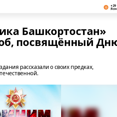
+29 
Ясн
лика Башкортостан»
об, посвящённый Дн
здания рассказали о своих предках,
течественной.