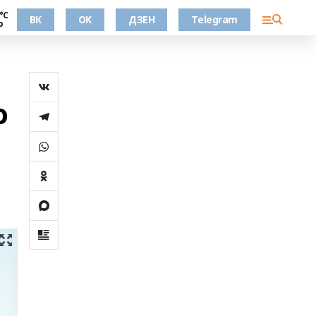
°С
ВК
OK
ДЗЕН
Telegram
о
ю