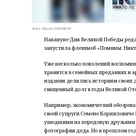
Фото:
Ильгиз РАФИКОВ
Накануне Дня Великой Победы реда
запустила флешмоб «Помним. Никто 
Уже несколько поколений воспомин
хранятся в семейных преданиях и а
издания делились историям своих 
священный долг в годы Великой От
Например, экономический обозреват
своей супруги Семене Корниловиче 
ушедшими на передовую друзьями и
фотографии деда. Но в прошлом год