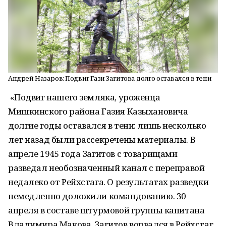
Андрей Назаров: Подвиг Гази Загитова долго оставался в тени
«Подвиг нашего земляка, уроженца
Мишкинского района Газия Казыхановича
долгие годы оставался в тени: лишь несколько
лет назад были рассекречены материалы. В
апреле 1945 года Загитов с товарищами
разведал необозначенный канал с переправой
недалеко от Рейхстага. О результатах разведки
немедленно доложили командованию. 30
апреля в составе штурмовой группы капитана
Владимира Макова, Загитов ворвался в Рейхстаг