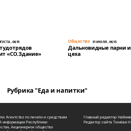
Общество
ГУСТА , 06:15
31 ИЮЛЯ , 06:15
студотрядов
Дальновидные парни и
ит «СО.Здание»
цеха
Рубрика "Еда и напитки"
ли: Агентство по печати и средствам
Главный редактор Набиева
й информации Республики
Редактор сайта Тюнёва Н.
стан, Акционерное общество