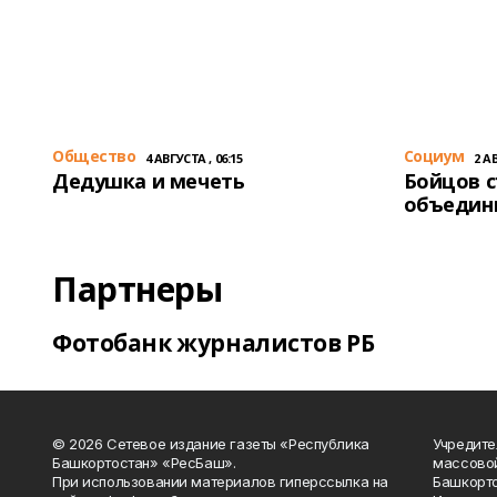
Общество
Cоциум
4 АВГУСТА , 06:15
2 АВ
Дедушка и мечеть
Бойцов 
объедин
Партнеры
Фотобанк журналистов РБ
© 2026 Сетевое издание газеты «Республика
Учредите
Башкортостан» «РесБаш».
массово
При использовании материалов гиперссылка на
Башкорто