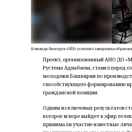
Команда блогеров «ЭЙЕ» успешно завершила образов
Проект, организованный АНО ДО «
Рустема Аднабаева, ставил перед с
молодежи Башкирии по производств
способствующего формированию нр
гражданской позиции.
Одним из ключевых результатов ста
которое вскоре выйдет в эфир теле
принимали участие известные личн