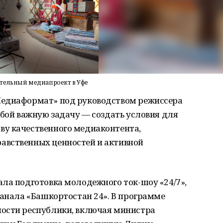
ательный медиапроект в Уфе
Медиаформат» под руководством режиссера
обой важную задачу — создать условия для
у качественного медиаконтента,
авственных ценностей и активной
ла подготовка молодежного ток-шоу «24/7»,
канала «Башкортостан 24». В программе
ости республики, включая министра