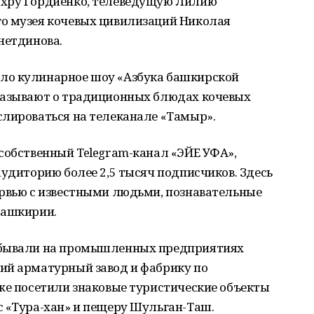
ухру Гордиенко, телеведущую Лилию
о музея кочевых цивилизаций Николая
нетдинова.
ло кулинарное шоу «Азбука башкирской
казывают о традиционных блюдах кочевых
слироваться на телеканале «Тамыр».
собственный Telegram-канал «ЭЙЕ УФА»,
аудиторию более 2,5 тысяч подписчиков. Здесь
ервью с известными людьми, познавательные
Башкирии.
обывали на промышленных предприятиях
ий арматурный завод и фабрику по
же посетили знаковые туристические объекты
с «Тура-хан» и пещеру Шульган-Таш.