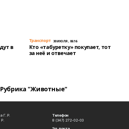
Транспорт
30 ИЮЛЯ , 06:16
дут в
Кто «табуретку» покупает, тот
за неё и отвечает
Рубрика "Животные"
 Г. Р.
Телефон
 Р.
8 (347) 272-02-03
Эл. почта