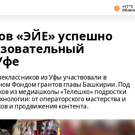
+17 °С
Облач
ов «ЭЙЕ» успешно
азовательный
Уфе
шеклассников из Уфы участвовали в
ном Фондом грантов главы Башкирии. Под
ков из медиашколы «Телешко» подростки
нологии: от операторского мастерства и
ов и продвижения контента.