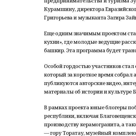
предпринимательства и туризма З
Курамшину, директора Евразийског
Григорьева и музыканта Загира Зай
Еще одним значимым проектом ста
кухни», где молодые ведущие расс
башкир. Эта программа будет тран
Особой гордостью участников стал 
который за короткое время собрал 
публикуются авторские видео, инт
материалы об истории и культуре 
В рамках проекта юные блогеры п
республики, включая Благовещенск
производству керамогранита, а так
— гору Торатау, музейный комплек