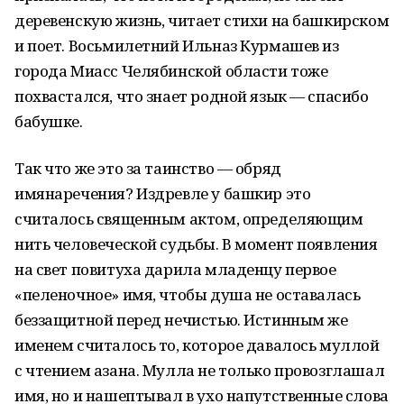
деревенскую жизнь, читает стихи на башкирском
и поет. Восьмилетний Ильназ Курмашев из
города Миасс Челябинской области тоже
похвастался, что знает родной язык — спасибо
бабушке.
Так что же это за таинство — обряд
имянаречения? Издревле у башкир это
считалось священным актом, определяющим
нить человеческой судьбы. В момент появления
на свет повитуха дарила младенцу первое
«пеленочное» имя, чтобы душа не оставалась
беззащитной перед нечистью. Истинным же
именем считалось то, которое давалось муллой
с чтением азана. Мулла не только провозглашал
имя, но и нашептывал в ухо напутственные слова