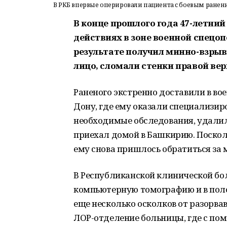
В РКБ впервые оперировали пациента с боевым ранен
В конце прошлого года 47-летний
действиях в зоне военной спецо
результате получил минно-взрыв
лицо, сломали стенки правой ве
Раненого экстренно доставили в во
Дону, где ему оказали специализи
необходимые обследования, удалил
приехал домой в Башкирию. Посколь
ему снова пришлось обратиться за
В Республиканской клинической бо
компьютерную томографию и в поло
еще несколько осколков от разорв
ЛОР-отделение больницы, где с по