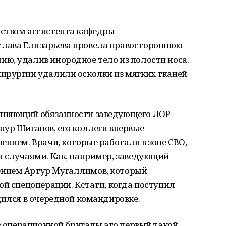
дством ассистента кафедры
лава Елизарьева провела правостороннюю
ю, удалив инородное тело из полости носа.
ирургии удалили осколки из мягких тканей
лняющий обязанности заведующего ЛОР-
нур Шигапов, его коллеги впервые
ением. Врачи, которые работали в зоне СВО,
и случаями. Как, например, заведующий
нием Артур Мугаллимов, который
ой спецоперации. Кстати, когда поступил
дился в очередной командировке.
ов операционной бригады это первый такой