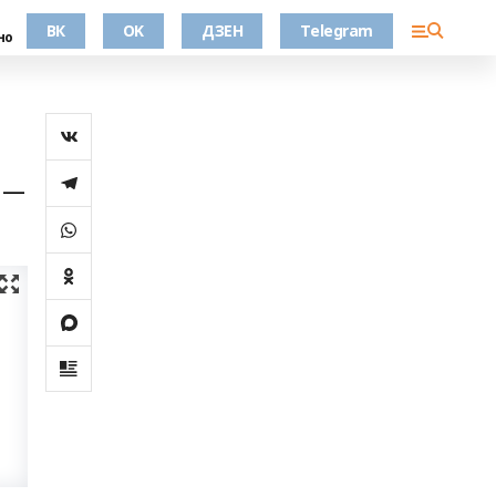
ВК
OK
ДЗЕН
Telegram
но
й —