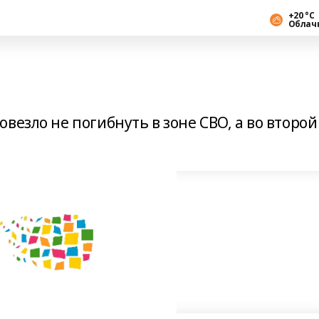
+20 °С
Облач
везло не погибнуть в зоне СВО, а во второ
а