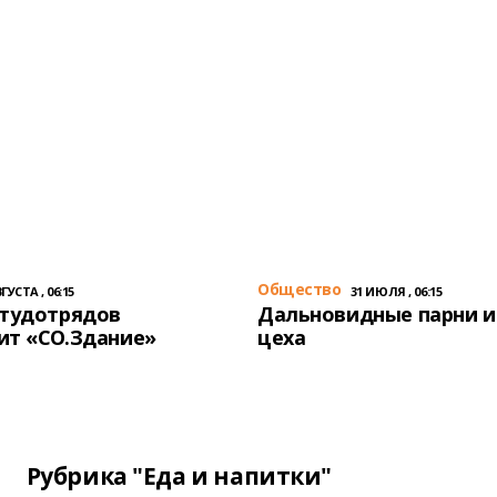
Общество
ГУСТА , 06:15
31 ИЮЛЯ , 06:15
студотрядов
Дальновидные парни и
ит «СО.Здание»
цеха
Рубрика "Еда и напитки"