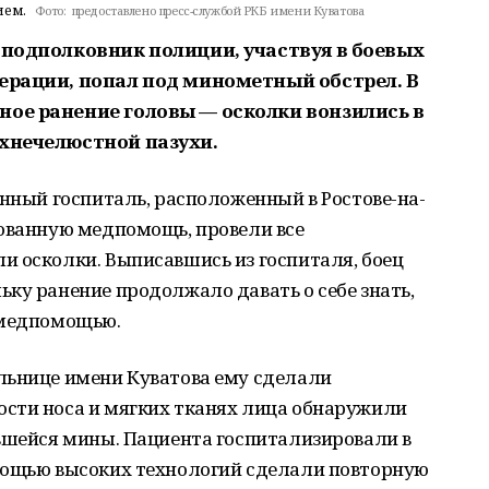
ием.
Фото:
предоставлено пресс-службой РКБ имени Куватова
 подполковник полиции, участвуя в боевых
перации, попал под минометный обстрел. В
ное ранение головы — осколки вонзились в
рхнечелюстной пазухи.
енный госпиталь, расположенный в Ростове-на-
рованную медпомощь, провели все
и осколки. Выписавшись из госпиталя, боец
ку ранение продолжало давать о себе знать,
 медпомощью.
льнице имени Куватова ему сделали
сти носа и мягких тканях лица обнаружили
авшейся мины. Пациента госпитализировали в
мощью высоких технологий сделали повторную