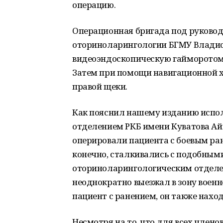
операцию.
Операционная бригада под руково
оториноларингологии БГМУ Владис
видеоэндоскопическую гайморотоми
Затем при помощи навигационной х
правой щеки.
Как пояснил нашему изданию испо
отделением РКБ имени Куватова Ай
оперировали пациента с боевым ран
конечно, сталкивались с подобным
оториноларингологическим отделе
неоднократно выезжал в зону военн
пациент с ранением, он также нахо
Несмотря на то, что для всех член