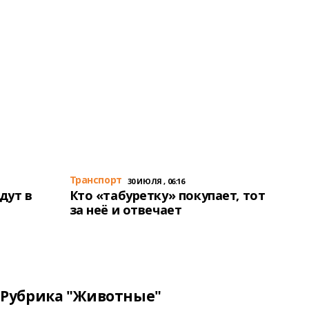
Транспорт
30 ИЮЛЯ , 06:16
дут в
Кто «табуретку» покупает, тот
за неё и отвечает
Рубрика "Животные"