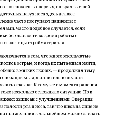
лютно спокоен: во-первых, он врач высшей
идаточных пазух носа здесь делают
еление часто поступают пациенты с
ами. Часто подобное случается, если
ики безопасности во время работы с
ают частицы стройматериала.
заключается в том, что многооскольчатые
колков острые, и когда их пытаешься найти,
собенно в мягких тканях, — продолжил тему
мя операции мы дополнительно делали
ужить осколки. К тому же с момента ранения
 тоже несколько осложняло ситуацию. Но в
 пациент выписан с улучшениями. Операция
з полости рта и носа, так что швов на лице не
, но при желании в дальнейшем можно сделать