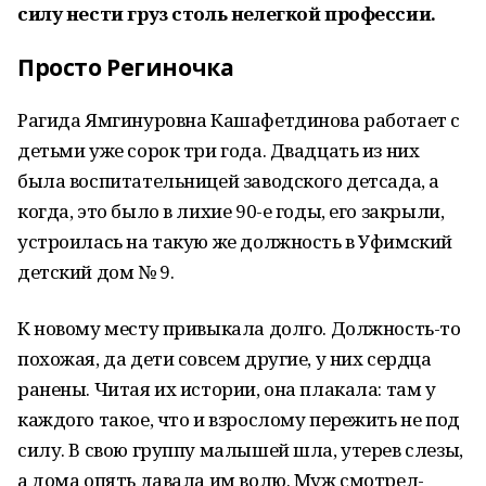
силу нести груз столь нелегкой профессии.
Просто Региночка
Рагида Ямгинуровна Кашафетдинова работает с
детьми уже сорок три года. Двадцать из них
была воспитательницей заводского детсада, а
когда, это было в лихие 90-е годы, его закрыли,
устроилась на такую же должность в Уфимский
детский дом № 9.
К новому месту привыкала долго. Должность-то
похожая, да дети совсем другие, у них сердца
ранены. Читая их истории, она плакала: там у
каждого такое, что и взрослому пережить не под
силу. В свою группу малышей шла, утерев слезы,
а дома опять давала им волю. Муж смотрел-