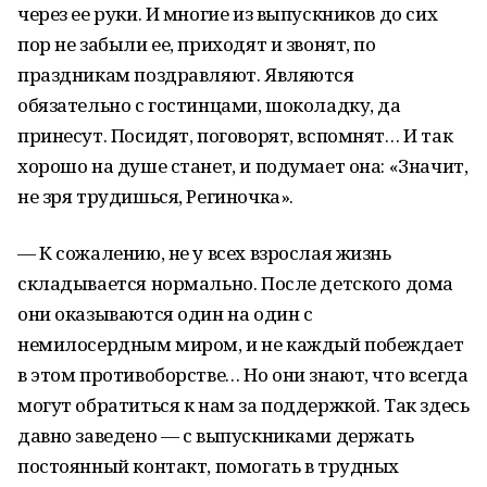
через ее руки. И многие из выпускников до сих
пор не забыли ее, приходят и звонят, по
праздникам поздравляют. Являются
обязательно с гостинцами, шоколадку, да
принесут. Посидят, поговорят, вспомнят… И так
хорошо на душе станет, и подумает она: «Значит,
не зря трудишься, Региночка».
— К сожалению, не у всех взрослая жизнь
складывается нормально. После детского дома
они оказываются один на один с
немилосердным миром, и не каждый побеждает
в этом противоборстве… Но они знают, что всегда
могут обратиться к нам за поддержкой. Так здесь
давно заведено — с выпускниками держать
постоянный контакт, помогать в трудных