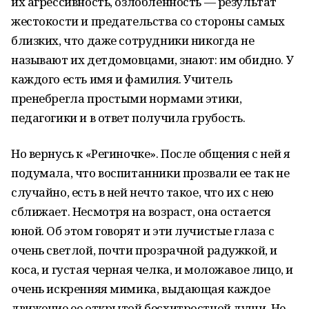
их агрессивность, озлобленность — результат
жестокости и предательства со стороны самых
близких, что даже сотрудники никогда не
называют их детдомовцами, знают: им обидно. У
каждого есть имя и фамилия. Учитель
пренебрегла простыми нормами этики,
педагогики и в ответ получила грубость.
Но вернусь к «Региночке». После общения с ней я
подумала, что воспитанники прозвали ее так не
случайно, есть в ней нечто такое, что их с нею
сближает. Несмотря на возраст, она остается
юной. Об этом говорят и эти лучистые глаза с
очень светлой, почти прозрачной радужкой, и
коса, и густая черная челка, и моложавое лицо, и
очень искренняя мимика, выдающая каждое
движение ее открытой бесхитростной души. Не