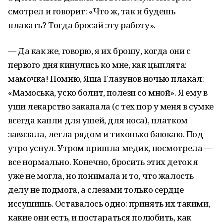
смотрел и говорит: «Что ж, так и будешь
плакать? Тогда бросай эту работу».
— Да как же, говорю, я их брошу, когда они с
первого дня кинулись ко мне, как цыплята:
мамочка! Помню, Яша Глазунов ночью плакал:
«Мамоська, уско болит, полези со мной». Я ему в
уши лекарство закапала (с тех пор у меня в сумке
всегда капли для ушей, для носа), платком
завязала, легла рядом и тихонько баюкаю. Под
утро уснул. Утром пришла медик, посмотрела —
все нормально. Конечно, бросить этих деток я
уже не могла, но понимала и то, что жалость
делу не подмога, а слезами только сердце
иссушишь. Оставалось одно: принять их такими,
какие они есть, и постараться полюбить, как