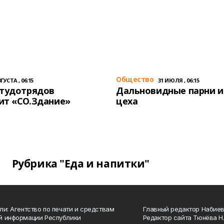
Общество
ГУСТА , 06:15
31 ИЮЛЯ , 06:15
студотрядов
Дальновидные парни и
ит «СО.Здание»
цеха
Рубрика "Еда и напитки"
ли: Агентство по печати и средствам
Главный редактор Набиева
й информации Республики
Редактор сайта Тюнёва Н.