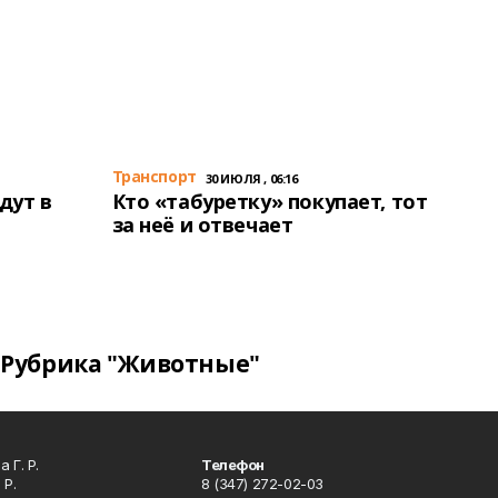
Транспорт
30 ИЮЛЯ , 06:16
дут в
Кто «табуретку» покупает, тот
за неё и отвечает
Рубрика "Животные"
 Г. Р.
Телефон
 Р.
8 (347) 272-02-03