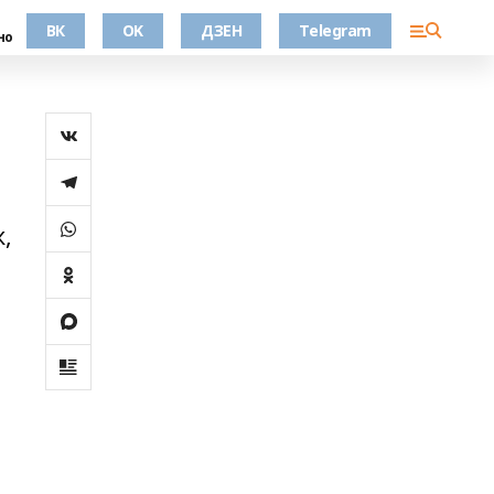
ВК
OK
ДЗЕН
Telegram
но
,