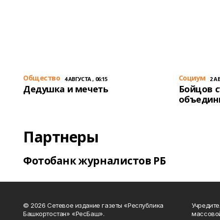
Общество
Cоциум
4 АВГУСТА , 06:15
2 АВ
Дедушка и мечеть
Бойцов 
объедин
Партнеры
Фотобанк журналистов РБ
© 2026 Сетевое издание газеты «Республика
Учредите
Башкортостан» «РесБаш».
массово