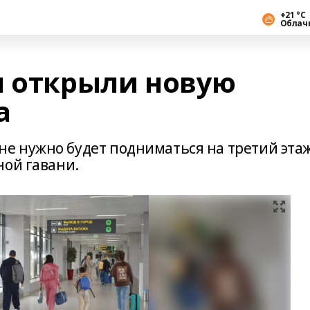
+21 °С
Облач
ы открыли новую
а
е нужно будет подниматься на третий этаж
ной гавани.