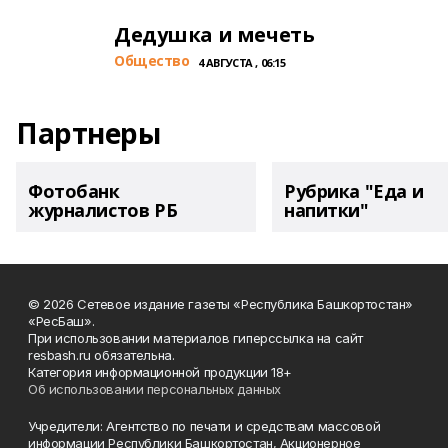
Дедушка и мечеть
Общество
4 АВГУСТА , 06:15
Партнеры
Фотобанк
Рубрика "Еда и
журналистов РБ
напитки"
© 2026 Сетевое издание газеты «Республика Башкортостан»
«РесБаш».
При использовании материалов гиперссылка на сайт
resbash.ru обязательна.
Категория информационной продукции 18+
Об использовании персональных данных
Учредители: Агентство по печати и средствам массовой
информации Республики Башкортостан, Акционерное