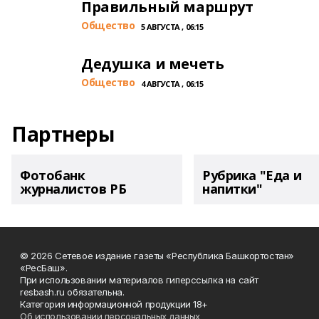
Правильный маршрут
Общество
5 АВГУСТА , 06:15
Дедушка и мечеть
Общество
4 АВГУСТА , 06:15
Партнеры
Фотобанк
Рубрика "Еда и
журналистов РБ
напитки"
© 2026 Сетевое издание газеты «Республика Башкортостан»
«РесБаш».
При использовании материалов гиперссылка на сайт
resbash.ru обязательна.
Категория информационной продукции 18+
Об использовании персональных данных