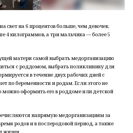
а свет на 6 процентов больше, чем девочек.
е 4 килограммов, а три мальчика — более 5
дущей матери самой выбрать медорганизацию
литься с роддомом, выбрать поликлинику для
мируется в течение двух рабочих дней с
т по беременности и родам. Если этого не
о можно оформить его в роддоме или детской
еречисляются напрямую медорганизациям за
ремя родов и в послеродовой период, а также
д жизни.