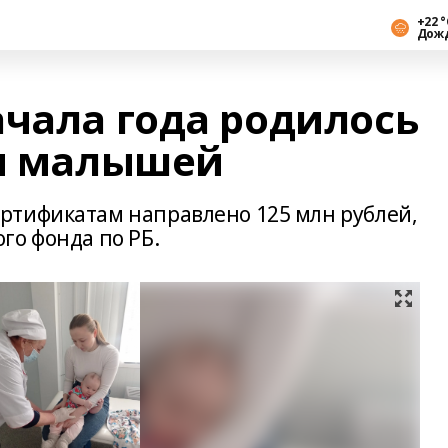
+22 °
Дож
ачала года родилось
чи малышей
ртификатам направлено 125 млн рублей,
го фонда по РБ.