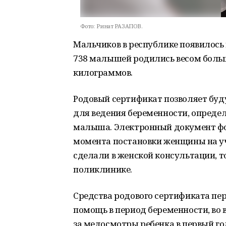
Фото:
Ринат РАЗАПОВ.
Мальчиков в республике появилось н
738 малышей родились весом больш
килограммов.
Родовый сертификат позволяет бу
для ведения беременности, опреде
малыша. Электронный документ фор
момента постановки женщины на уче
сделали в женской консультации, т
поликлинике.
Средства родового сертификата п
помощь в период беременности, во в
за медосмотры ребенка в первый го