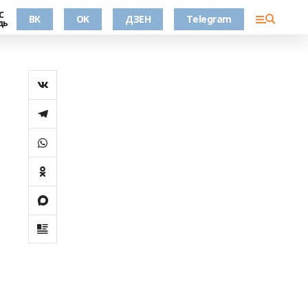
С
ВК
OK
ДЗЕН
Telegram
дь