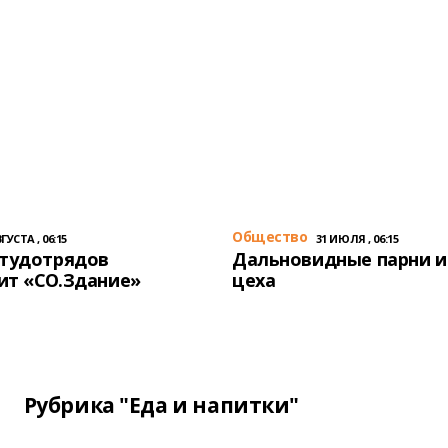
Общество
ГУСТА , 06:15
31 ИЮЛЯ , 06:15
студотрядов
Дальновидные парни и
ит «СО.Здание»
цеха
Рубрика "Еда и напитки"