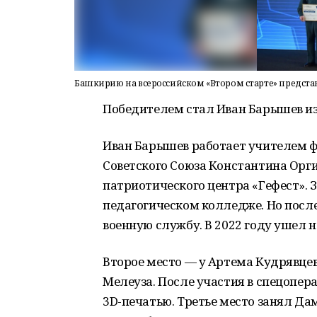
Башкирию на всероссийском «Втором старте» предста
Победителем стал Иван Барышев из
Иван Барышев работает учителем ф
Советского Союза Константина Орги
патриотического центра «Гефест». З
педагогическом колледже. Но посл
военную службу. В 2022 году ушел н
Второе место — у Артема Кудрявце
Мелеуза. После участия в спецопер
3D-печатью. Третье место занял Д