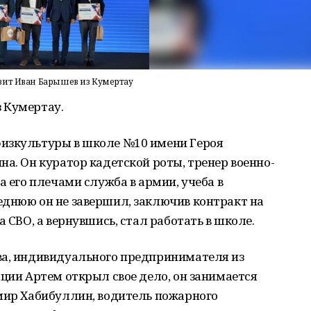
вит Иван Барышев из Кумертау
 Кумертау.
изкультуры в школе №10 имени Героя
на. Он куратор кадетской роты, тренер военно-
а его плечами служба в армии, учеба в
еднюю он не завершил, заключив контракт на
а СВО, а вернувшись, стал работать в школе.
ва, индивидуального предпринимателя из
ации Артем открыл свое дело, он занимается
амир Хабибуллин, водитель пожарного