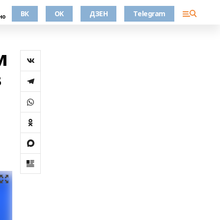
ВК
OK
ДЗЕН
Telegram
но
м
з