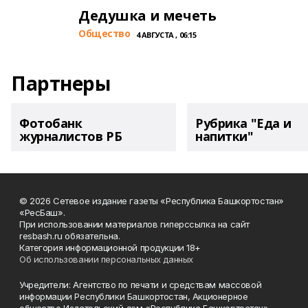
Дедушка и мечеть
Общество
4 АВГУСТА , 06:15
Партнеры
Фотобанк
Рубрика "Еда и
журналистов РБ
напитки"
© 2026 Сетевое издание газеты «Республика Башкортостан»
«РесБаш».
При использовании материалов гиперссылка на сайт
resbash.ru обязательна.
Категория информационной продукции 18+
Об использовании персональных данных
Учредители: Агентство по печати и средствам массовой
информации Республики Башкортостан, Акционерное