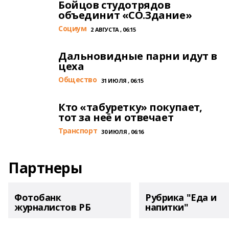
Бойцов студотрядов
объединит «СО.Здание»
Cоциум
2 АВГУСТА , 06:15
Дальновидные парни идут в
цеха
Общество
31 ИЮЛЯ , 06:15
Кто «табуретку» покупает,
тот за неё и отвечает
Транспорт
30 ИЮЛЯ , 06:16
Партнеры
Фотобанк
Рубрика "Еда и
журналистов РБ
напитки"