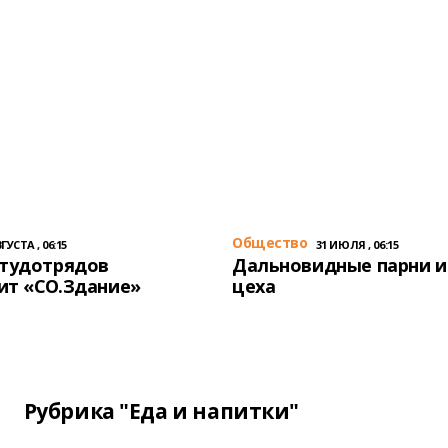
Общество
ГУСТА , 06:15
31 ИЮЛЯ , 06:15
студотрядов
Дальновидные парни и
ит «СО.Здание»
цеха
Рубрика "Еда и напитки"