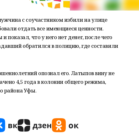
мужчина с соучастником избили на улице
бовали отдать все имеющиеся ценности.
 показал, что у него нет денег, после чего
давший обратился в полицию, где составили
ршеннолетний опознал его. Латыпов вину не
ачено 4,5 года в колонии общего режима,
о района Уфы.