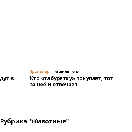
Транспорт
30 ИЮЛЯ , 06:16
дут в
Кто «табуретку» покупает, тот
за неё и отвечает
Рубрика "Животные"