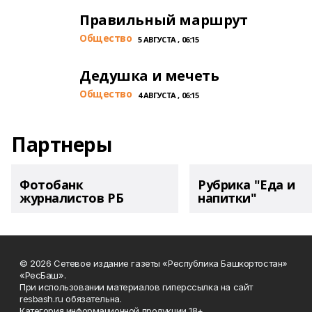
Правильный маршрут
Общество
5 АВГУСТА , 06:15
Дедушка и мечеть
Общество
4 АВГУСТА , 06:15
Партнеры
Фотобанк
Рубрика "Еда и
журналистов РБ
напитки"
© 2026 Сетевое издание газеты «Республика Башкортостан»
«РесБаш».
При использовании материалов гиперссылка на сайт
resbash.ru обязательна.
Категория информационной продукции 18+