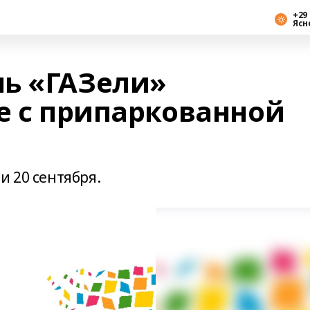
+29 
Ясн
ь «ГАЗели»
е с припаркованной
и 20 сентября.