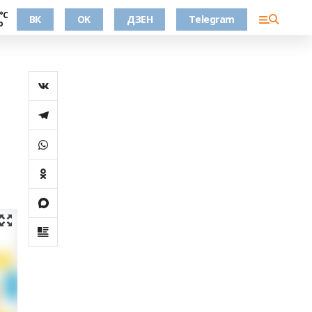
°С
ВК
OK
ДЗЕН
Telegram
о