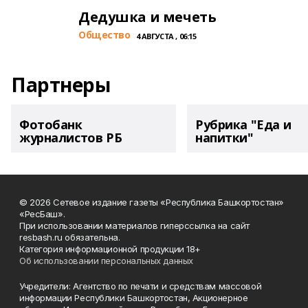
Дедушка и мечеть
Общество
4 АВГУСТА , 06:15
Партнеры
Фотобанк
Рубрика "Еда и
журналистов РБ
напитки"
© 2026 Сетевое издание газеты «Республика Башкортостан»
«РесБаш».
При использовании материалов гиперссылка на сайт
resbash.ru обязательна.
Категория информационной продукции 18+
Об использовании персональных данных
Учредители: Агентство по печати и средствам массовой
информации Республики Башкортостан, Акционерное