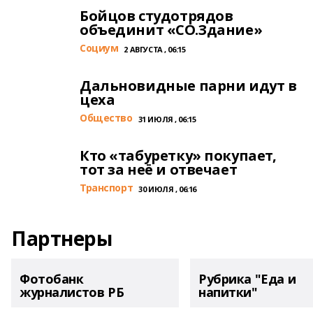
Бойцов студотрядов
объединит «СО.Здание»
Cоциум
2 АВГУСТА , 06:15
Дальновидные парни идут в
цеха
Общество
31 ИЮЛЯ , 06:15
Кто «табуретку» покупает,
тот за неё и отвечает
Транспорт
30 ИЮЛЯ , 06:16
Партнеры
Фотобанк
Рубрика "Еда и
журналистов РБ
напитки"