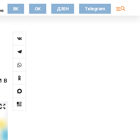
ВК
OK
ДЗЕН
Telegram
но
 в