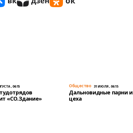
Общество
ГУСТА , 06:15
31 ИЮЛЯ , 06:15
студотрядов
Дальновидные парни и
ит «СО.Здание»
цеха