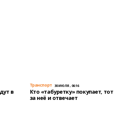
Транспорт
30 ИЮЛЯ , 06:16
дут в
Кто «табуретку» покупает, тот
за неё и отвечает