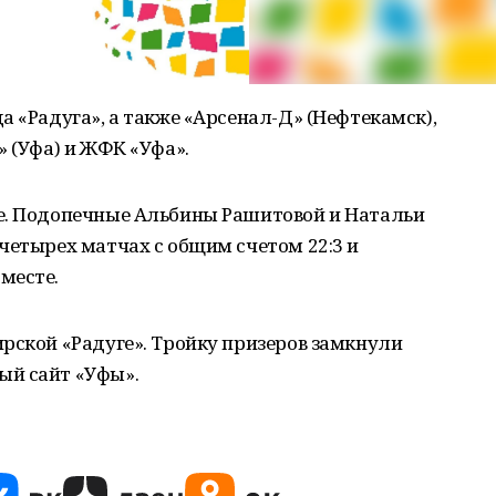
а «Радуга», а также «Арсенал-Д» (Нефтекамск),
» (Уфа) и ЖФК «Уфа».
е. Подопечные Альбины Рашитовой и Натальи
четырех матчах с общим счетом 22:3 и
месте.
рской «Радуге». Тройку призеров замкнули
ый сайт «Уфы».