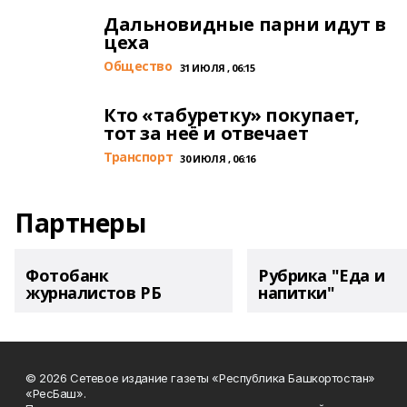
Дальновидные парни идут в
цеха
Общество
31 ИЮЛЯ , 06:15
Кто «табуретку» покупает,
тот за неё и отвечает
Транспорт
30 ИЮЛЯ , 06:16
Партнеры
Фотобанк
Рубрика "Еда и
журналистов РБ
напитки"
© 2026 Сетевое издание газеты «Республика Башкортостан»
«РесБаш».