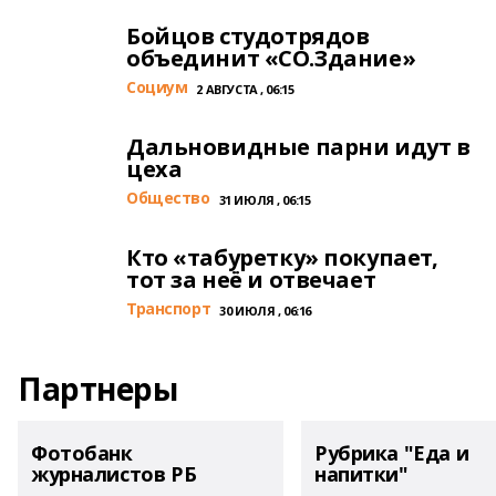
Бойцов студотрядов
объединит «СО.Здание»
Cоциум
2 АВГУСТА , 06:15
Дальновидные парни идут в
цеха
Общество
31 ИЮЛЯ , 06:15
Кто «табуретку» покупает,
тот за неё и отвечает
Транспорт
30 ИЮЛЯ , 06:16
Партнеры
Фотобанк
Рубрика "Еда и
журналистов РБ
напитки"