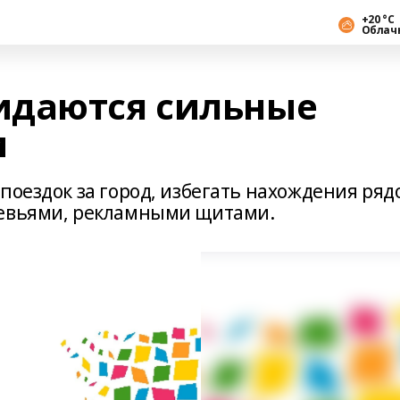
+20 °С
Облач
идаются сильные
м
поездок за город, избегать нахождения ряд
ревьями, рекламными щитами.