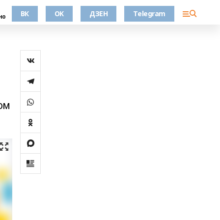
ВК
OK
ДЗЕН
Telegram
но
ом