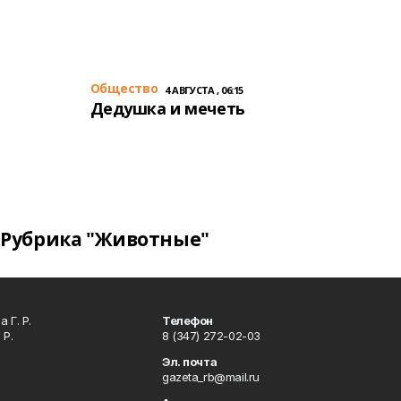
Общество
4 АВГУСТА , 06:15
Дедушка и мечеть
Рубрика "Животные"
 Г. Р.
Телефон
 Р.
8 (347) 272-02-03
Эл. почта
gazeta_rb@mail.ru