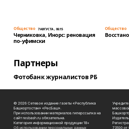
Общество
Общество
7 АВГУСТА , 06:15
Черниковка, Инорс: реновация
Восстано
по-уфимски
Партнеры
Фотобанк журналистов РБ
© 2026 Сетевое издание газеты «Республика
Учредите
Башкортостан» «РесБаш».
массово
При использовании материалов гиперссылка на
Башкорто
сайт resbash.ru обязательна.
Издатель
Категория информационной продукции 18+
Регистра
Об использовании персональных данных
73100 от 