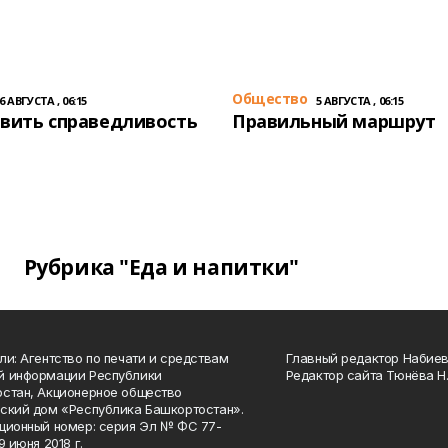
Общество
6 АВГУСТА , 06:15
5 АВГУСТА , 06:15
вить справедливость
Правильный маршрут
Рубрика "Еда и напитки"
ли: Агентство по печати и средствам
Главный редактор Набиева
й информации Республики
Редактор сайта Тюнёва Н.
стан, Акционерное общество
ский дом «Республика Башкортостан».
ционный номер: серия Эл № ФС 77-
9 июня 2018 г.