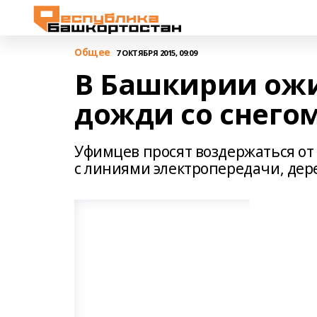
Общее
7 ОКТЯБРЯ 2015, 09:09
В Башкирии ож
дожди со снего
Уфимцев просят воздержаться от 
с линиями электропередачи, де