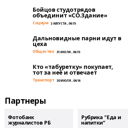
Бойцов студотрядов
объединит «СО.Здание»
Cоциум
2 АВГУСТА , 06:15
Дальновидные парни идут в
цеха
Общество
31 ИЮЛЯ , 06:15
Кто «табуретку» покупает,
тот за неё и отвечает
Транспорт
30 ИЮЛЯ , 06:16
Партнеры
Фотобанк
Рубрика "Еда и
журналистов РБ
напитки"