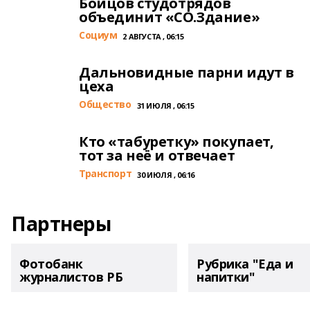
Бойцов студотрядов
объединит «СО.Здание»
Cоциум
2 АВГУСТА , 06:15
Дальновидные парни идут в
цеха
Общество
31 ИЮЛЯ , 06:15
Кто «табуретку» покупает,
тот за неё и отвечает
Транспорт
30 ИЮЛЯ , 06:16
Партнеры
Фотобанк
Рубрика "Еда и
журналистов РБ
напитки"