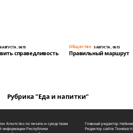
Общество
6 АВГУСТА , 06:15
5 АВГУСТА , 06:15
вить справедливость
Правильный маршрут
Рубрика "Еда и напитки"
ли: Агентство по печати и средствам
Главный редактор Набиева
й информации Республики
Редактор сайта Тюнёва Н.