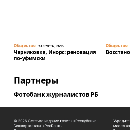
Общество
Общество
7 АВГУСТА , 06:15
Черниковка, Инорс: реновация
Восстано
по-уфимски
Партнеры
Фотобанк журналистов РБ
© 2026 Сетевое издание газеты «Республика
Учредите
Башкортостан» «РесБаш».
массово