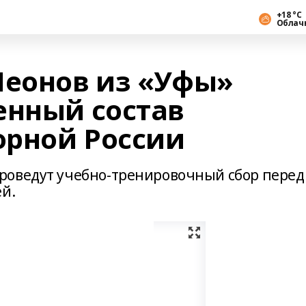
+18 °С
Облач
Леонов из «Уфы»
енный состав
орной России
роведут учебно-тренировочный сбор перед
ей.