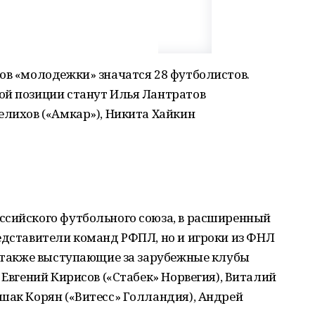
ов «молодежки» значатся 28 футболистов.
ой позиции станут Илья Лантратов
елихов («Амкар»), Никита Хайкин
ссийского футбольного союза, в расширенный
едставители команд РФПЛ, но и игроки из ФНЛ
А также выступающие за зарубежные клубы
 Евгений Кирисов («Стабек» Норвегия), Виталий
шак Корян («Витесс» Голландия), Андрей