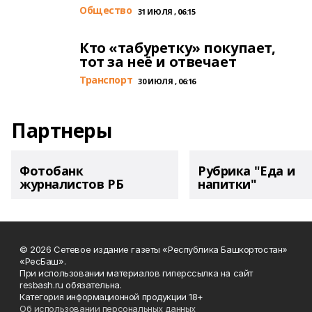
Общество
31 ИЮЛЯ , 06:15
Кто «табуретку» покупает,
тот за неё и отвечает
Транспорт
30 ИЮЛЯ , 06:16
Партнеры
Фотобанк
Рубрика "Еда и
журналистов РБ
напитки"
© 2026 Сетевое издание газеты «Республика Башкортостан»
«РесБаш».
При использовании материалов гиперссылка на сайт
resbash.ru обязательна.
Категория информационной продукции 18+
Об использовании персональных данных