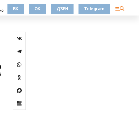
ВК
OK
ДЗЕН
Telegram
но
а
а