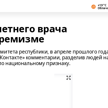
+19 °С
Облач
летнего врача
тремизме
митета республики, в апреле прошлого год
ВКонтакте» комментарии, разделив людей н
о национальному признаку.