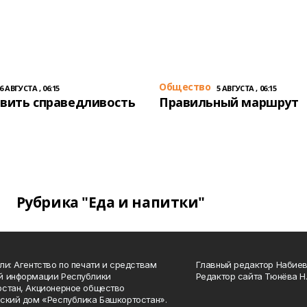
Общество
6 АВГУСТА , 06:15
5 АВГУСТА , 06:15
вить справедливость
Правильный маршрут
Рубрика "Еда и напитки"
ли: Агентство по печати и средствам
Главный редактор Набиева
й информации Республики
Редактор сайта Тюнёва Н.
стан, Акционерное общество
ский дом «Республика Башкортостан».