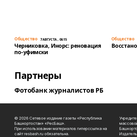
Общество
Общество
7 АВГУСТА , 06:15
Черниковка, Инорс: реновация
Восстано
по-уфимски
Партнеры
Фотобанк журналистов РБ
© 2026 Сетевое издание газеты «Республика
Учредите
Башкортостан» «РесБаш».
массово
При использовании материалов гиперссылка на
Башкорто
сайт resbash.ru обязательна.
Издатель