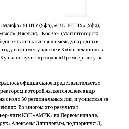
«Макфа» УГНТУ (Уфа), «СДС УГНТУ» (Уфа),
ысл» (Ижевск), «Кое-чё» (Магнитогорск),
обедитель отправится на международный
5 году и примет участие в Кубке чемпионов
Кубка получит пропуск в Премьер-лигу на
ткрылось официальное представительство
ректором которой является Александр
я около 30 региональных лиг, и уфимская за
нейших. Во многом это результат
ьер-лиги КВН «АМИК» на Первом канале,
зрук» Алексеем Ляпичевым, подчеркнул Д.