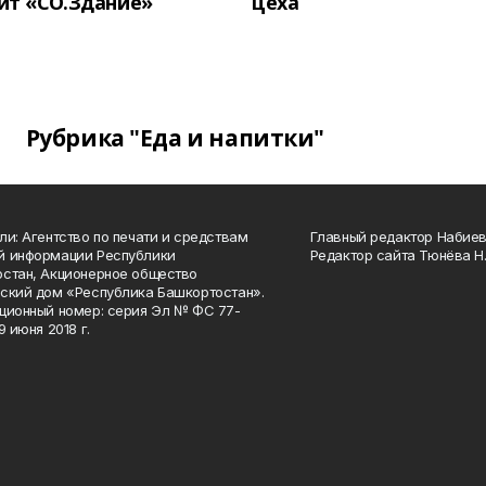
ит «СО.Здание»
цеха
Рубрика "Еда и напитки"
ли: Агентство по печати и средствам
Главный редактор Набиева
й информации Республики
Редактор сайта Тюнёва Н.
стан, Акционерное общество
ский дом «Республика Башкортостан».
ционный номер: серия Эл № ФС 77-
9 июня 2018 г.