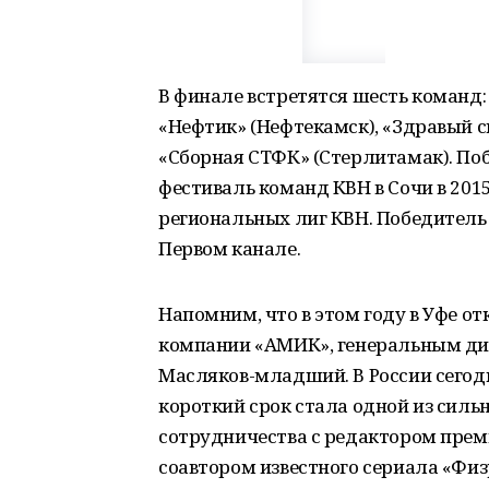
В финале встретятся шесть команд: 
«Нефтик» (Нефтекамск), «Здравый см
«Сборная СТФК» (Стерлитамак). П
фестиваль команд КВН в Сочи в 201
региональных лиг КВН. Победитель 
Первом канале.
Напомним, что в этом году в Уфе о
компании «АМИК», генеральным ди
Масляков-младший. В России сегодн
короткий срок стала одной из силь
сотрудничества с редактором прем
соавтором известного сериала «Фи