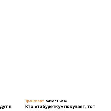
Транспорт
30 ИЮЛЯ , 06:16
дут в
Кто «табуретку» покупает, тот