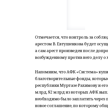
Отмечается, что контроль за соб
арестом В. Евтушенкова будет осущ
а сам арест произведен после допро
возбужденному против него делу о
Напомним, что АФК «Система» купи
благотворительные фонды, которы
республики Муртазе Рахимову и его
млрд, $2 млрд из которых АФК вы
необходимо было заплатить через 
новое соглашение, по которому общ