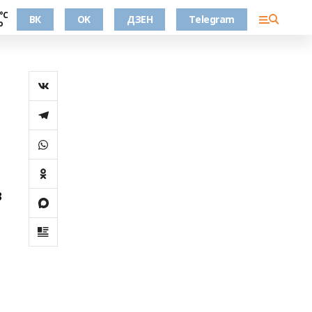
°С
ВК
OK
ДЗЕН
Telegram
о
в