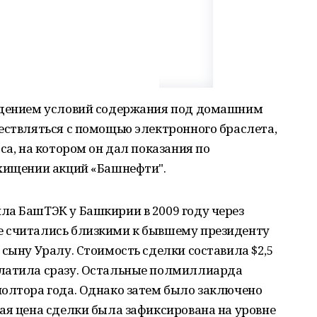
людением условий содержания под домашним
ествляться с помощью электронного браслета,
са, на котором он дал показания по
 хищении акций «Башнефти".
ла БашТЭК у Башкирии в 2009 году через
е считались близкими к бывшему президенту
 сыну Уралу. Стоимость сделки составила $2,5
платила сразу. Остальные полмиллиарда
полтора года. Однако затем было заключено
ая цена сделки была зафиксирована на уровне