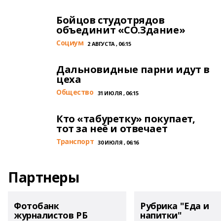
Бойцов студотрядов
объединит «СО.Здание»
Cоциум
2 АВГУСТА , 06:15
Дальновидные парни идут в
цеха
Общество
31 ИЮЛЯ , 06:15
Кто «табуретку» покупает,
тот за неё и отвечает
Транспорт
30 ИЮЛЯ , 06:16
Партнеры
Фотобанк
Рубрика "Еда и
журналистов РБ
напитки"