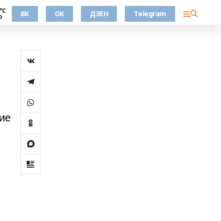
°С
ВК
OK
ДЗЕН
Telegram
о
ие