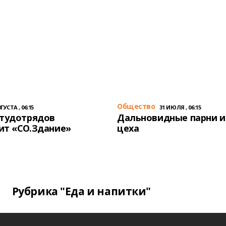
Общество
ГУСТА , 06:15
31 ИЮЛЯ , 06:15
студотрядов
Дальновидные парни и
ит «СО.Здание»
цеха
Рубрика "Еда и напитки"