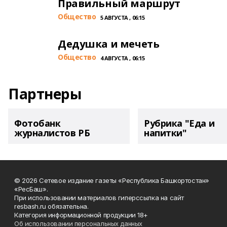
Правильный маршрут
Общество
5 АВГУСТА , 06:15
Дедушка и мечеть
Общество
4 АВГУСТА , 06:15
Партнеры
Фотобанк
Рубрика "Еда и
журналистов РБ
напитки"
© 2026 Сетевое издание газеты «Республика Башкортостан»
«РесБаш».
При использовании материалов гиперссылка на сайт
resbash.ru обязательна.
Категория информационной продукции 18+
Об использовании персональных данных