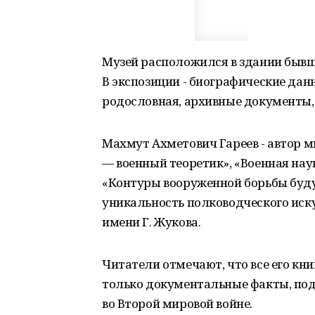
Музей расположился в здании бывш
В экспозиции - биографические данн
родословная, архивные документы,
Махмут Ахметович Гареев - автор м
— военный теоретик», «Военная нау
«Контуры вооруженной борьбы буду
уникальность полководческого иск
имени Г. Жукова.
Читатели отмечают, что все его кн
только документальные факты, по
во Второй мировой войне.