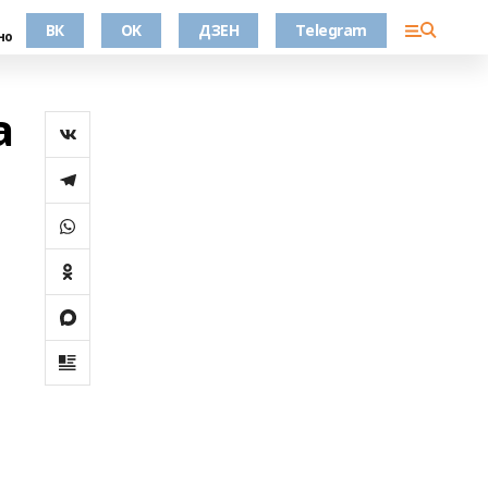
ВК
OK
ДЗЕН
Telegram
но
а