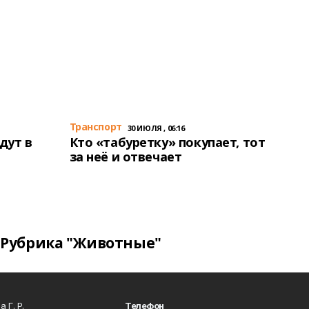
Транспорт
30 ИЮЛЯ , 06:16
дут в
Кто «табуретку» покупает, тот
за неё и отвечает
Рубрика "Животные"
 Г. Р.
Телефон