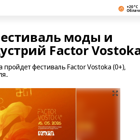
+20 °С
Облач
фестиваль моды и
стрий Factor Vostok
 пройдет фестиваль Factor Vostoka (0+),
ля.