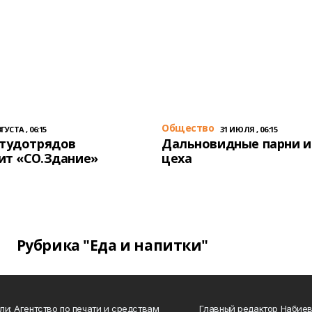
Общество
ГУСТА , 06:15
31 ИЮЛЯ , 06:15
студотрядов
Дальновидные парни и
ит «СО.Здание»
цеха
Рубрика "Еда и напитки"
ли: Агентство по печати и средствам
Главный редактор Набиева