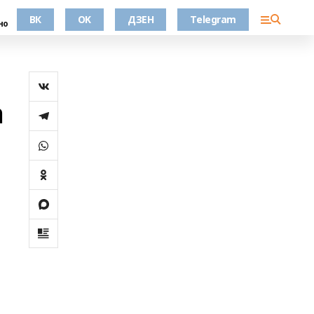
ВК
OK
ДЗЕН
Telegram
но
a