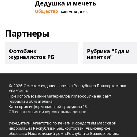
Дедушка и мечеть
Общество
4 АВГУСТА , 06:15
Партнеры
Фотобанк
Рубрика "Еда и
журналистов РБ
напитки"
© 2026 Сетевое издание газеты «Республика Башкортостан»
«РесБаш».
При использовании материалов гиперссылка на сайт
resbash.ru обязательна.
Категория информационной продукции 18+
Об использовании персональных данных
Учредители: Агентство по печати и средствам массовой
информации Республики Башкортостан, Акционерное
общество Издательский дом «Республика Башкортостан».