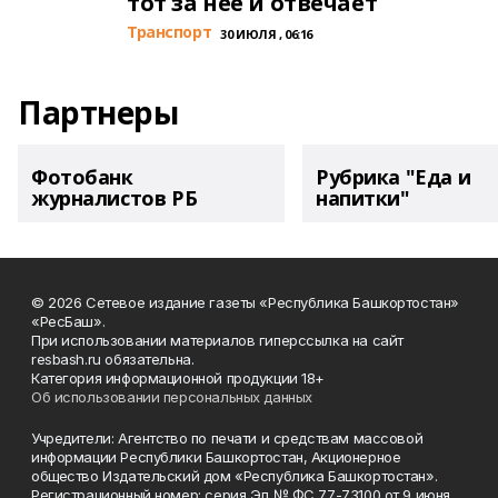
тот за неё и отвечает
Транспорт
30 ИЮЛЯ , 06:16
Партнеры
Фотобанк
Рубрика "Еда и
журналистов РБ
напитки"
© 2026 Сетевое издание газеты «Республика Башкортостан»
«РесБаш».
При использовании материалов гиперссылка на сайт
resbash.ru обязательна.
Категория информационной продукции 18+
Об использовании персональных данных
Учредители: Агентство по печати и средствам массовой
информации Республики Башкортостан, Акционерное
общество Издательский дом «Республика Башкортостан».
Регистрационный номер: серия Эл № ФС 77-73100 от 9 июня