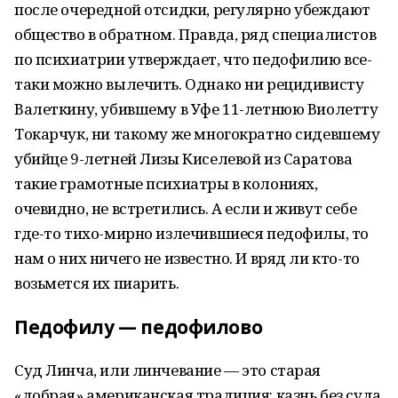
после очередной отсидки, регулярно убеждают
общество в обратном. Правда, ряд специалистов
по психиатрии утверждает, что педофилию все-
таки можно вылечить. Однако ни рецидивисту
Валеткину, убившему в Уфе 11-летнюю Виолетту
Токарчук, ни такому же многократно сидевшему
убийце 9-летней Лизы Киселевой из Саратова
такие грамотные психиатры в колониях,
очевидно, не встретились. А если и живут себе
где-то тихо-мирно излечившиеся педофилы, то
нам о них ничего не известно. И вряд ли кто-то
возьмется их пиарить.
Педофилу — педофилово
Суд Линча, или линчевание — это старая
«добрая» американская традиция: казнь без суда