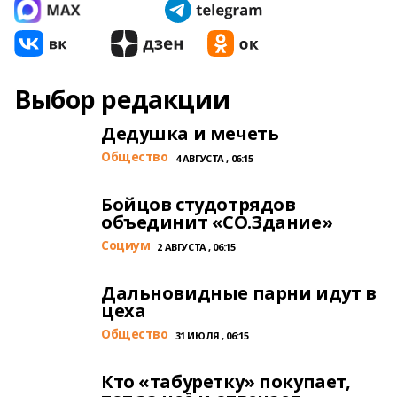
Выбор редакции
Дедушка и мечеть
Общество
4 АВГУСТА , 06:15
Бойцов студотрядов
объединит «СО.Здание»
Cоциум
2 АВГУСТА , 06:15
Дальновидные парни идут в
цеха
Общество
31 ИЮЛЯ , 06:15
Кто «табуретку» покупает,