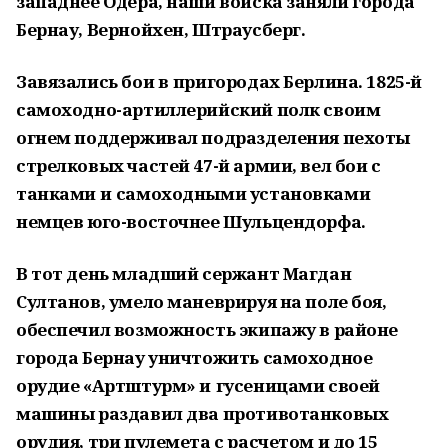
западнее Одера, наши войска заняли города
Бернау, Вернойхен, Штраусберг.
Завязались бои в пригородах Берлина. 1825-й
самоходно-артиллерийский полк своим
огнем поддерживал подразделения пехоты
стрелковых частей 47-й армии, вел бои с
танками и самоходными установками
немцев юго-восточнее Шульцендорфа.
В тот день младший сержант Магдан
Султанов, умело маневрируя на поле боя,
обеспечил возможность экипажу в районе
города Бернау уничтожить самоходное
орудие «Артштурм» и гусеницами своей
машины раздавил два противотанковых
орудия, три пулемета с расчетом и до 15