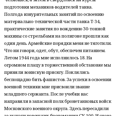
подготовки механиков-водителей танка.
Полгода изнурительных занятий по освоению
материально-технической части танка Т-34,
практические занятия по вождению 30-тонной
махины со стрельбами на полигоне прошли как
один день. Армейские порядки меня не тяготили.
Что ни говори, одет, обут, обеспечен питанием.
Летом 1944 года мне исполнилось 18. На
огромном плацу в торжественной обстановке мы
приняли воинскую присягу. Поклялись
беспощадно бить фашистов. За успехи в освоении
военной техники мне присвоили звание
младшего сержанта. После учебки нас
направили в запасной полк бронетанковых войск
Московского военного округа. Здесь пересадили
за рычаги новеньких бронемашин СУ-100. И снова