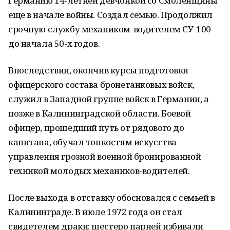
Германию 14-летней девчонкой со Смоленщины
еще в начале войны. Создал семью. Продолжил
срочную службу механиком-водителем СУ-100
до начала 50-х годов.
Впоследствии, окончив курсы подготовки
офицерского состава бронетанковых войск,
служил в Западной группе войск в Германии, а
позже в Калининградской области. Боевой
офицер, прошедший путь от рядового до
капитана, обучал тонкостям искусства
управления грозной военной бронированной
техникой молодых механиков-водителей.
После выхода в отставку обос­новался с семьей в
Калининграде. В июле 1972 года он стал
свидетелем драки: шестеро парней избивали