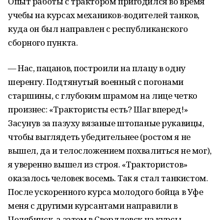
Опыт работы с трактором пригодился во время
учебы на курсах механиков-водителей танков,
куда он был направлен с республиканского
сборного пункта.
— Нас, пацанов, построили на плацу в одну
шеренгу. Подтянутый военный с погонами
старшины, с глубоким шрамом на лице четко
произнес: «Трактористы есть? Шаг вперед!»
Засунув за пазуху вязаные штопаные рукавицы,
чтобы выглядеть убедительнее (ростом я не
вышел, да и телосложением похвалиться не мог),
я уверенно вышел из строя. «Трактористов»
оказалось человек восемь. Так я стал танкистом.
После ускоренного курса молодого бойца в Уфе
меня с другими курсантами направили в
Челябинск, а затем в Свердловск на курсы