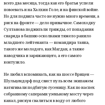
всего два месяца, тогда как его братья успели
повоевать и на Халхин-Голе, и на финской войне.
Но для подвига часто не нужно много времени, а
риск на фронте — дело привычное. Самоходку
Султанова поджигали трижды, от попадания
снаряда в башню осколками тяжело ранило
младшего лейтенанта — командира танка,
такого же молодого, как Магдан, а также
наводчика и заряжающего, а его самого
контузило.
Не любил вспоминать, как на шоссе Врицен —
Шульцендорф под свист пуль всем экипажем
натягивали подбитую гусеницу. Как по наспех
собранному саперами узенькому мосту через
канал, рискуя свалиться в воду от любого