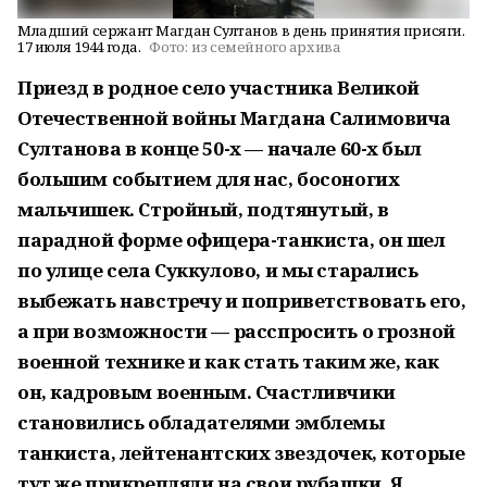
Младший сержант Магдан Султанов в день принятия присяги.
17 июля 1944 года.
Фото:
из семейного архива
Приезд в родное село участника Великой
Отечественной войны Магдана Салимовича
Султанова в конце 50-х — начале 60-х был
большим событием для нас, босоногих
мальчишек. Стройный, подтянутый, в
парадной форме офицера-танкиста, он шел
по улице села Суккулово, и мы старались
выбежать навстречу и поприветствовать его,
а при возможности — расспросить о грозной
военной технике и как стать таким же, как
он, кадровым военным. Счастливчики
становились обладателями эмблемы
танкиста, лейтенантских звездочек, которые
тут же прикрепляли на свои рубашки. Я