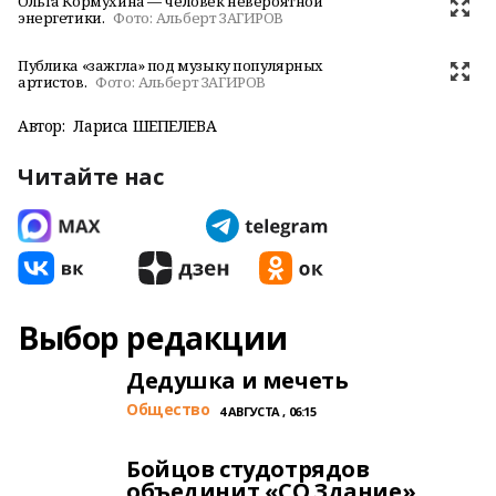
Ольга Кормухина — человек невероятной
энергетики.
Фото:
Альберт ЗАГИРОВ
Публика «зажгла» под музыку популярных
артистов.
Фото:
Альберт ЗАГИРОВ
Автор:
Лариса ШЕПЕЛЕВА
Читайте нас
Выбор редакции
Дедушка и мечеть
Общество
4 АВГУСТА , 06:15
Бойцов студотрядов
объединит «СО.Здание»