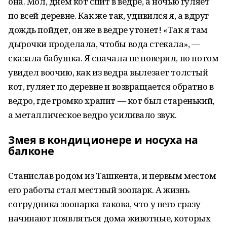
она. Мол, днем кот спит в ведре, а ночью гуляет
по всей деревне. Как же так, удивился я, а вдруг
дождь пойдет, он же в ведре утонет! «Так я там
дырочки проделала, чтобы вода стекала», —
сказала бабушка. Я сначала не поверил, но потом
увидел воочию, как из ведра вылезает толстый
кот, гуляет по деревне и возвращается обратно в
ведро, где громко храпит — кот был старенький,
а металлическое ведро усиливало звук.
Змея в кондиционере и носуха на
балконе
Станислав родом из Ташкента, и первым местом
его работы стал местный зоопарк. А жизнь
сотрудника зоопарка такова, что у него сразу
начинают появляться дома животные, которых