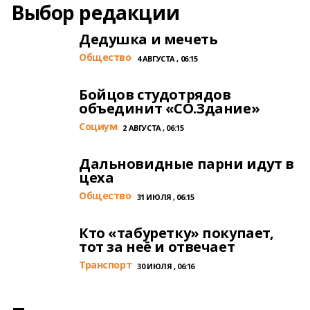
Выбор редакции
Дедушка и мечеть
Общество
4 АВГУСТА , 06:15
Бойцов студотрядов
объединит «СО.Здание»
Cоциум
2 АВГУСТА , 06:15
Дальновидные парни идут в
цеха
Общество
31 ИЮЛЯ , 06:15
Кто «табуретку» покупает,
тот за неё и отвечает
Транспорт
30 ИЮЛЯ , 06:16