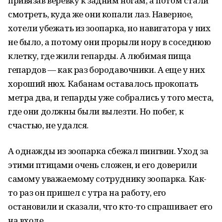
привязав веревку к задним ногам, а потом стали
смотреть, куда же они копали лаз. Наверное,
хотели убежать из зоопарка, но навигатора у них
не было, а потому они прорыли нору в соседнюю
клетку, где жили гепарды. А любимая пища
гепардов — как раз бородавочники. А еще у них
хороший нюх. Кабанам оставалось прокопать
метра два, и гепарды уже собрались у того места,
где они должны были вылезти. Но побег, к
счастью, не удался.
А однажды из зоопарка сбежал пингвин. Уход за
этими птицами очень сложен, и его доверили
самому уважаемому сотруднику зоопарка. Как-
то раз он пришел с утра на работу, его
остановили и сказали, что кто-то спрашивает его
на входе.