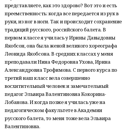
представляете, как это здорово? Вот это и есть
преемственность: когда все передается из рук в
руки, из ног в ноги. Так и происходит сохранение
традиций русского, российского балета. В
первом классе я училась у Ирины Давыдовны
Якобсон, она была женой великого хореографа
Леонида Якобсона. В средних классах у меня
преподавали Нина Федоровна Ухова, Ирина
Александровна Трофимова. С первого курса по
третий наш класс вела совершенно
восхитительный человек и замечательный
педагог Эльвира Валентиновна Кокорина-
Лобанова. И когда позже я училась уже на
педагогическом факультете в Академии
русского балета, то меня тоже вела Эльвира
Валентиновна.