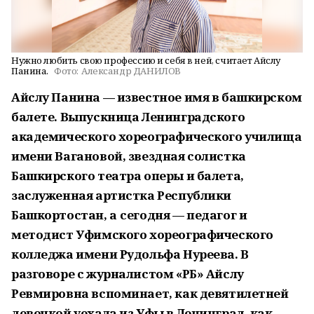
Нужно любить свою профессию и себя в ней, считает Айслу
Панина.
Фото:
Александр ДАНИЛОВ
Айслу Панина — известное имя в башкирском
балете. Выпускница Ленинградского
академического хореографического училища
имени Вагановой, звездная солистка
Башкирского театра оперы и балета,
заслуженная артистка Республики
Башкортостан, а сегодня — педагог и
методист Уфимского хореографического
колледжа имени Рудольфа Нуреева. В
разговоре с журналистом «РБ» Айслу
Ревмировна вспоминает, как девятилетней
девочкой уехала из Уфы в Ленинград, как